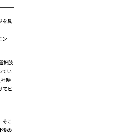
ジを具
ニン
選択肢
ってい
入社時
けてヒ
。そこ
社後の