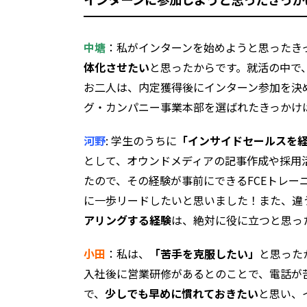
中塘
：私がインターンを始めようと思ったき
体化させたい
と思ったからです。就活の中で
お二人は、内定獲得後にインターン参加を決め
グ・カンパニー事業本部を選ばれたきっかけ
河野
: 学生のうちに
「インサイドセールスを
として、オウンドメディアの記事作成や採用
たので、その経験が事前にできるFCEトレ
に一歩リードしたいと思いました！また、違
アリングする経験
は、絶対に役に立つと思っ
小田
：私は、
「苦手を克服したい」
と思った
入社後に営業研修があるとのことで、電話が
で、
少しでも早めに慣れておきたい
と思い、