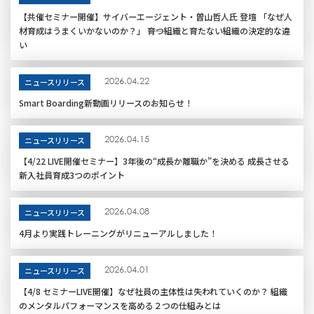
【共催セミナー開催】サイバーエージェント・曽山哲人氏 登壇 「なぜ人
材育成はうまくいかないのか？」 ――育つ組織と育たない組織の決定的な違
い
2026.04.22
ニュースリリース
Smart Boarding新動画リリースのお知らせ！
2026.04.15
ニュースリリース
【4/22 LIVE開催セミナー】3年後の“成長か離職か”を決める 成長させる
新入社員育成3つのポイント
2026.04.08
ニュースリリース
4月より実践トレーニングがリニューアルしました！
2026.04.01
ニュースリリース
【4/8 セミナーLIVE開催】なぜ社員の主体性は失われていくのか？ 組織
のメンタルパフォーマンスを高める２つの仕組みとは