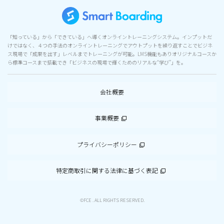
「知っている」から「できている」へ導くオンライントレーニングシステム。インプットだ
けではなく、４つの手法のオンライントレーニングでアウトプットを繰り返すことでビジネ
ス現場で「成果を出す」レベルまでトレーニングが可能。LMS機能もありオリジナルコースか
ら標準コースまで搭載でき「ビジネスの現場で輝くためのリアルな“学び”」を。
会社概要
事業概要
プライバシーポリシー
特定商取引に関する法律に基づく表記
©FCE . ALL RIGHTS RESERVED.