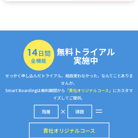
無料トライアル
14
日間
実施中
全機能
せっかく申し込んだトライアル。結局使わなかった、なんてことありま
せんか。
Smart Boardingは無料期間から
「貴社オリジナルコース」
にカスタマ
イズしてご提供。
階層
課題
貴社オリジナルコース