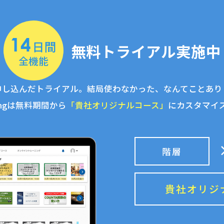
14
日間
無料トライアル
実施中
全機能
申し込んだトライアル。結局使わなかった、なんてことあり
rdingは無料期間から
「貴社オリジナルコース」
にカスタマイ
階層
貴社オリジ