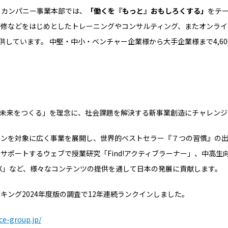
グ・カンパニー事業本部では、
「働くを『もっと』おもしろくする」
をテ
修などをはじめとしたトレーニングやコンサルティング、またオンライ
g」を提供しています。 中堅・中小・ベンチャー企業様から大手企業様まで4,
る未来をつくる」を理念に、社会課題を解決する新事業創造にチャレン
ソンを対象に広く事業を展開し、世界的ベストセラー『７つの習慣』の
サポートするウェブで授業研究「Find!アクティブラーナー」、中高生
DX」など、様々なコンテンツの提供を通して日本の発展に貢献します。
キング2024年度版の調査で12年連続ランクインしました。
fce-group.jp/