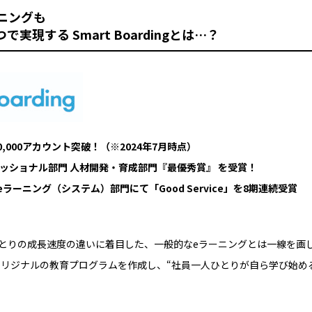
ーニングも
実現する Smart Boardingとは…？
,000アカウント突破！（※2024年7⽉時点）
フェッショナル部門 人材開発・育成部門『最優秀賞』 を受賞！
RD」eラーニング（システム）部門にて「Good Service」を8期連続受賞
は、⼀⼈ひとりの成⻑速度の違いに着⽬した、⼀般的なeラーニングとは⼀線を
リジナルの教育プログラムを作成し、“社員⼀⼈ひとりが⾃ら学び始め