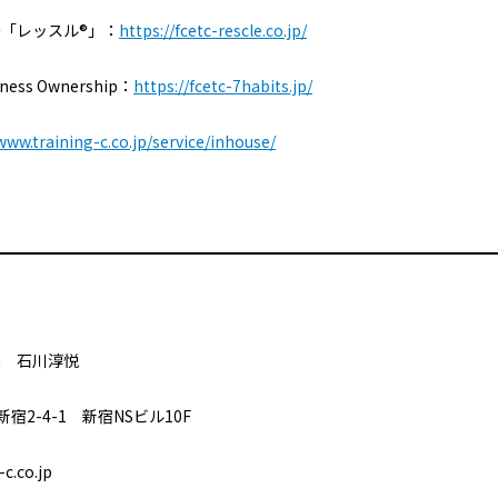
「レッスル®」：
https://fcetc-rescle.co.jp/
ss Ownership：
https://fcetc-7habits.jp/
www.training-c.co.jp/service/inhouse/
Ｅ
 石川淳悦
2-4-1 新宿NSビル10F
.co.jp