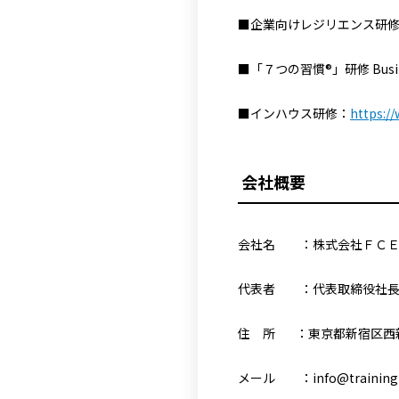
■
企業向けレジリエンス研修
■「７つの習慣®」研修 Busine
■インハウス研修：
https://
会社概要
会社名 ：株式会社ＦＣ
代表者 ：代表取締役社長
住 所 ：東京都新宿区西新宿
メール ：info@training-c