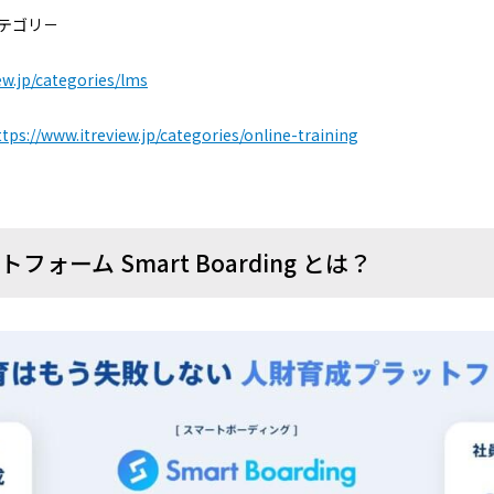
賞カテゴリ－
ew.jp/categories/lms
ttps://www.itreview.jp/categories/online-training
ォーム Smart Boarding とは？