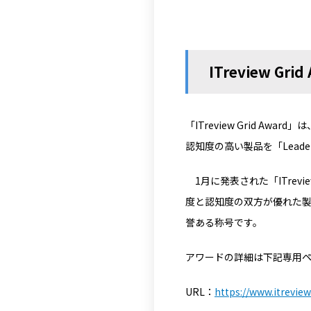
ITreview Gr
「ITreview Grid A
認知度の高い製品を「Lead
1
月に発表された「
ITrevi
度と認知度の双方が優れた
誉ある称号です。
アワードの詳細は下記専用
URL：
https://www.itrevie