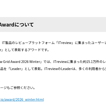
id Awardについて
ward」は、IT製品のレビュープラットフォーム「ITreview」に集まったユ
er」として表彰するアワードです。
ew Grid Award 2026 Winter
」では、
ITreview
に集まった約
15.1
万件のレ
製品を「
Leader
」として表彰。
ITreview
の
Leader
は、多くの利用者から
ページもご参照ください。
w.jp/award/2026_
winter.html