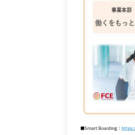
■Smart Boarding：
https: