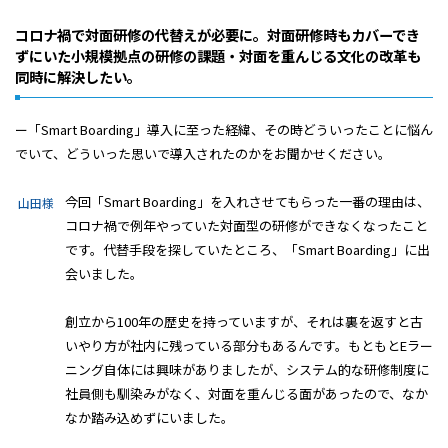
コロナ禍で対面研修の代替えが必要に。対面研修時もカバーでき
ずにいた小規模拠点の研修の課題・対面を重んじる文化の改革も
同時に解決したい。
ー「Smart Boarding」導入に至った経緯、その時どういったことに悩ん
でいて、どういった思いで導入されたのかをお聞かせください。
今回「Smart Boarding」を入れさせてもらった一番の理由は、
山田様
コロナ禍で例年やっていた対面型の研修ができなくなったこと
です。代替手段を探していたところ、「Smart Boarding」に出
会いました。
創立から100年の歴史を持っていますが、それは裏を返すと古
いやり方が社内に残っている部分もあるんです。もともとEラー
ニング自体には興味がありましたが、システム的な研修制度に
社員側も馴染みがなく、対面を重んじる面があったので、なか
なか踏み込めずにいました。