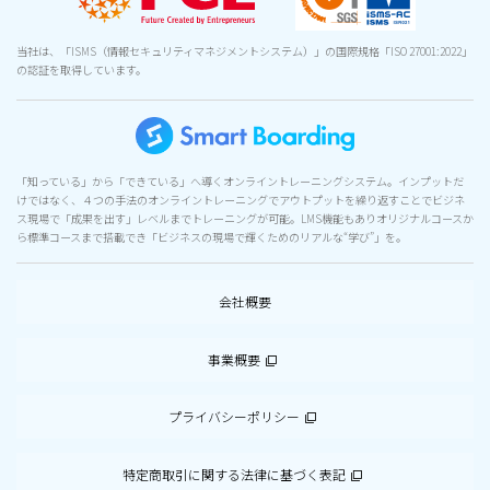
当社は、「ISMS（情報セキュリティマネジメントシステム）」の国際規格「ISO 27001:2022」
の認証を取得しています。
「知っている」から「できている」へ導くオンライントレーニングシステム。インプットだ
けではなく、４つの手法のオンライントレーニングでアウトプットを繰り返すことでビジネ
ス現場で「成果を出す」レベルまでトレーニングが可能。LMS機能もありオリジナルコースか
ら標準コースまで搭載でき「ビジネスの現場で輝くためのリアルな“学び”」を。
会社概要
事業概要
プライバシーポリシー
特定商取引に関する法律に基づく表記