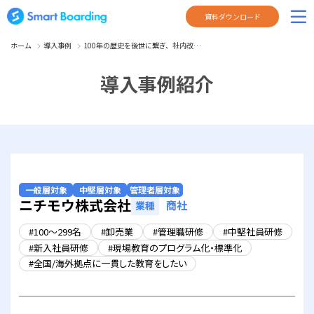
資料ダウンロード
ホーム
導入事例
100年の歴史を後世に繋ぎ、社内改…
導入事例紹介
一般層対象
中堅層対象
管理者層対象
ニチモウ株式会社
商社
100〜299名
卸売業
管理職研修
中堅社員研修
新入社員研修
現場教育のプログラム化・標準化
全国/海外拠点に一貫した教育をしたい