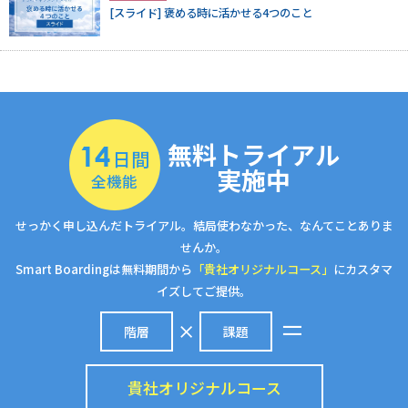
[スライド] 褒める時に活かせる4つのこと
無料トライアル
14
日間
実施中
全機能
せっかく申し込んだトライアル。結局使わなかった、なんてことありま
せんか。
Smart Boardingは無料期間から
「貴社オリジナルコース」
にカスタマ
イズしてご提供。
階層
課題
貴社オリジナルコース