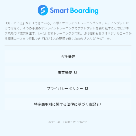
「知っている」から「できている」へ導くオンライントレーニングシステム。インプットだ
けではなく、４つの手法のオンライントレーニングでアウトプットを繰り返すことでビジネ
ス現場で「成果を出す」レベルまでトレーニングが可能。LMS機能もありオリジナルコースか
ら標準コースまで搭載でき「ビジネスの現場で輝くためのリアルな“学び”」を。
会社概要
事業概要
プライバシーポリシー
特定商取引に関する法律に基づく表記
©FCE . ALL RIGHTS RESERVED.